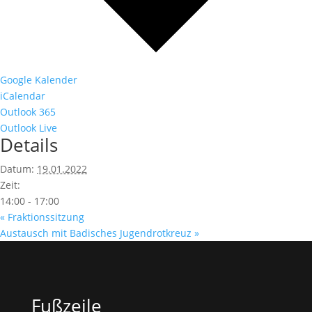
Google Kalender
iCalendar
Outlook 365
Outlook Live
Details
Datum:
19.01.2022
Zeit:
14:00 - 17:00
«
Fraktionssitzung
Austausch mit Badisches Jugendrotkreuz
»
Fußzeile