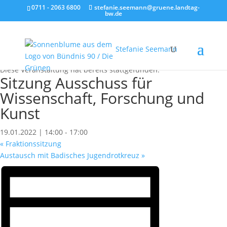
0711 - 2063 6800
stefanie.seemann@gruene.landtag-
bw.de
Stefanie Seemann
« Alle Veranstaltungen
Diese Veranstaltung hat bereits stattgefunden.
Sitzung Ausschuss für
Wissenschaft, Forschung und
Kunst
19.01.2022 | 14:00
-
17:00
«
Fraktionssitzung
Austausch mit Badisches Jugendrotkreuz
»