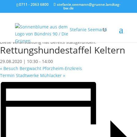
0711 - 2063 6800
stefanie.seemann@gruene.landtag-
bw.de
Stefanie Seemann
« Alle Veranstaltungen
Diese Veranstaltung hat bereits stattgefunden.
Rettungshundestaffel Keltern
29.08.2020 | 10:30
-
14:00
«
Besuch Bergwacht Pforzheim-Enzkreis
Termin Stadtwerke Mühlacker
»