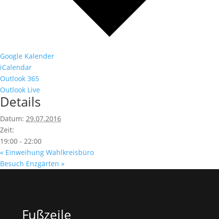
Google Kalender
iCalendar
Outlook 365
Outlook Live
Details
Datum:
29.07.2016
Zeit:
19:00 - 22:00
«
Einweihung Wahlkreisbüro
Besuch Enzgärten
»
Fußzeile