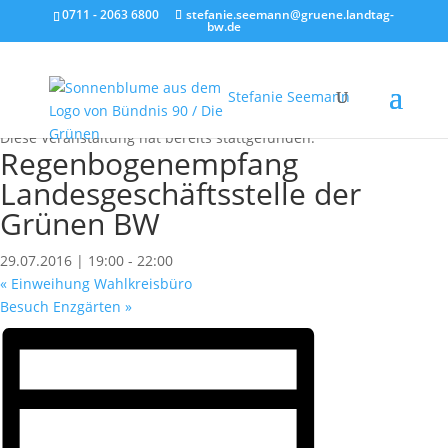
0711 - 2063 6800
stefanie.seemann@gruene.landtag-
bw.de
Stefanie Seemann
« Alle Veranstaltungen
Diese Veranstaltung hat bereits stattgefunden.
Regenbogenempfang
Landesgeschäftsstelle der
Grünen BW
29.07.2016 | 19:00
-
22:00
«
Einweihung Wahlkreisbüro
Besuch Enzgärten
»