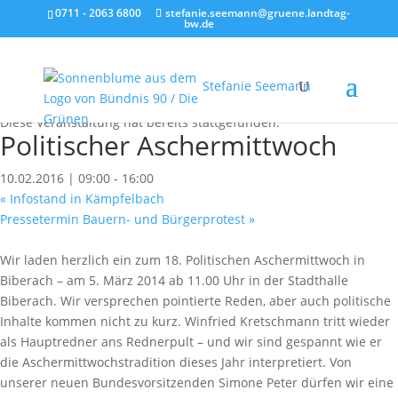
0711 - 2063 6800
stefanie.seemann@gruene.landtag-
bw.de
Stefanie Seemann
« Alle Veranstaltungen
Diese Veranstaltung hat bereits stattgefunden.
Politischer Aschermittwoch
10.02.2016 | 09:00
-
16:00
«
Infostand in Kämpfelbach
Pressetermin Bauern- und Bürgerprotest
»
Wir laden herzlich ein zum 18. Politischen Aschermittwoch in
Biberach – am 5. März 2014 ab 11.00 Uhr in der Stadthalle
Biberach. Wir versprechen pointierte Reden, aber auch politische
Inhalte kommen nicht zu kurz. Winfried Kretschmann tritt wieder
als Hauptredner ans Rednerpult – und wir sind gespannt wie er
die Aschermittwochstradition dieses Jahr interpretiert. Von
unserer neuen Bundesvorsitzenden Simone Peter dürfen wir eine