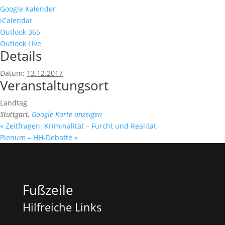
Google Kalender
iCalendar
Outlook 365
Outlook Live
Details
Datum:
13.12.2017
Veranstaltungsort
Landtag
Stuttgart
,
Google Karte anzeigen
«
Zeitfragen: Kriminalität – Furcht und Realität
Plenum – HH-Debatte
»
Fußzeile
Hilfreiche Links