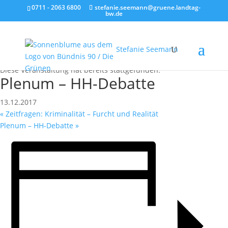
0711 - 2063 6800
stefanie.seemann@gruene.landtag-
bw.de
Stefanie Seemann
« Alle Veranstaltungen
Diese Veranstaltung hat bereits stattgefunden.
Plenum – HH-Debatte
13.12.2017
«
Zeitfragen: Kriminalität – Furcht und Realität
Plenum – HH-Debatte
»