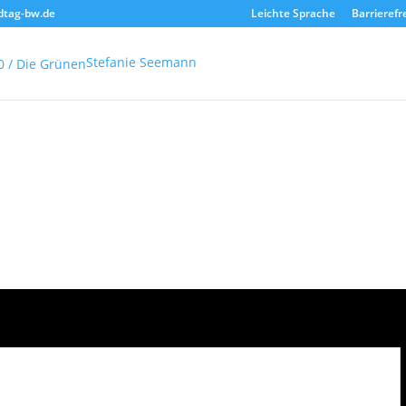
dtag-bw.de
Leichte Sprache
Barrierefr
Stefanie Seemann