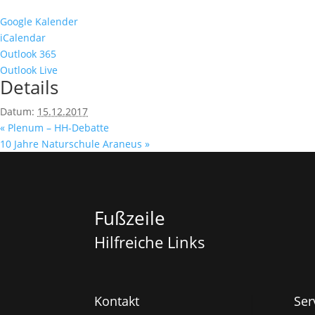
Google Kalender
iCalendar
Outlook 365
Outlook Live
Details
Datum:
15.12.2017
«
Plenum – HH-Debatte
10 Jahre Naturschule Araneus
»
Fußzeile
Hilfreiche Links
Kontakt
Ser