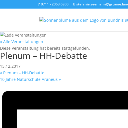
0711 - 2063 6800
stefanie.seemann@gruene.lan
« Alle Veranstaltungen
Diese Veranstaltung hat bereits stattgefunden.
Plenum – HH-Debatte
15.12.2017
«
Plenum – HH-Debatte
10 Jahre Naturschule Araneus
»