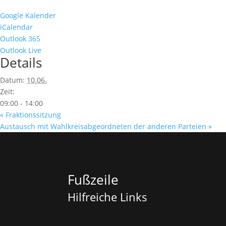
Google Kalender
iCalendar
Outlook 365
Outlook Live
Details
Datum:
10.06.
Zeit:
09:00 - 14:00
«
Fraktionssitzung
Austausch mit Wahlkreisabgeordneten der anderen Parteien
»
Fußzeile
Hilfreiche Links