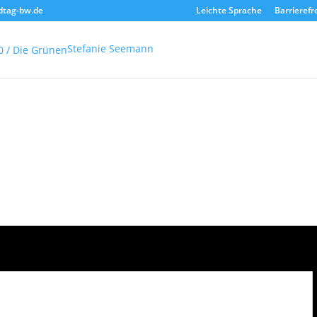
dtag-bw.de
Leichte Sprache
Barrierefr
Stefanie Seemann