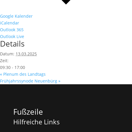
Google Kalender
iCalendar
Outlook 365
Outlook Live
Details
Datum:
13.03.2025
Zeit:
09:30 - 17:00
«
Plenum des Landtags
Frühjahrssynode Neuenbürg
»
Fußzeile
Hilfreiche Links