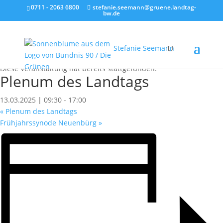
0711 - 2063 6800
stefanie.seemann@gruene.landtag-
bw.de
Stefanie Seemann
« Alle Veranstaltungen
Diese Veranstaltung hat bereits stattgefunden.
Plenum des Landtags
13.03.2025 | 09:30
-
17:00
«
Plenum des Landtags
Frühjahrssynode Neuenbürg
»