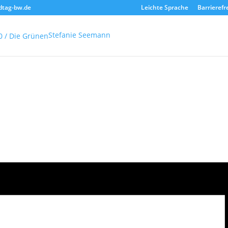
dtag-bw.de
Leichte Sprache
Barrierefr
Stefanie Seemann