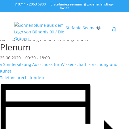
0711 - 2063 6800
stefanie.seemann@gruene.landtag-
bw.de
Stefanie Seemann
« Alle Veranstaltungen
Diese Veranstaltung hat bereits stattgefunden.
Plenum
25.06.2020 | 09:30
-
18:00
«
Sondersitzung Ausschuss für Wissenschaft, Forschung und
Kunst
Telefonsprechstunde
»