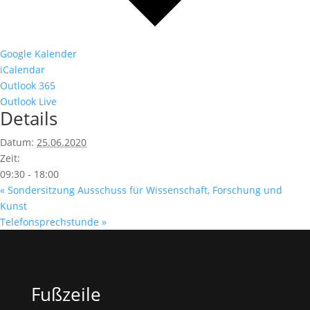
Google Kalender
iCalendar
Outlook 365
Outlook Live
Details
Datum:
25.06.2020
Zeit:
09:30 - 18:00
«
Sondersitzung Ausschuss für Wissenschaft, Forschung und
Kunst
Telefonsprechstunde
»
Fußzeile