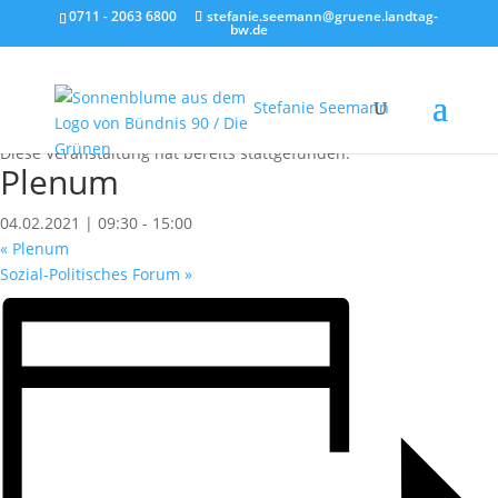
0711 - 2063 6800
stefanie.seemann@gruene.landtag-
bw.de
Stefanie Seemann
« Alle Veranstaltungen
Diese Veranstaltung hat bereits stattgefunden.
Plenum
04.02.2021 | 09:30
-
15:00
«
Plenum
Sozial-Politisches Forum
»