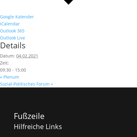
Google Kalender
iCalendar
Outlook 365
Outlook Live
Details
Datum:
04.02.2021
Zeit:
09:30 - 15:00
«
Plenum
Sozial-Politisches Forum
»
Fußzeile
Hilfreiche Links