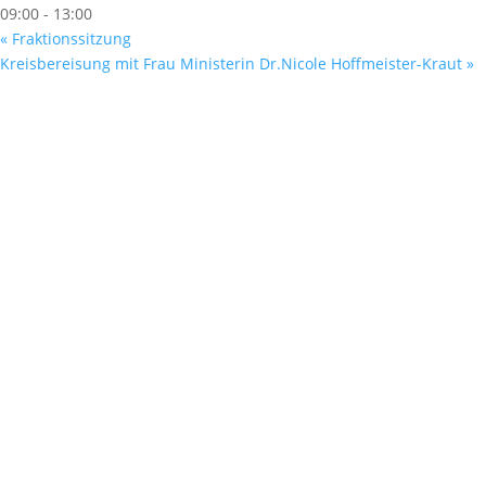
09:00 - 13:00
«
Fraktions­sitzung
Kreisbereisung mit Frau Ministerin Dr.Nicole Hoffmeister-Kraut
»
Fußzeile
Hilfreiche Links
Kontakt
Ihr Kontakt zu mir
Mitglied werden
Newsletter