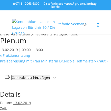
0711 - 2063 6800
stefanie.seemann@gruene.landtag-
bw.de
Stefanie Seemann
« Alle Veranstaltungen
Diese Veranstaltung hat bereits stattgefunden.
Plenum
13.02.2019 | 09:00
-
13:00
«
Fraktions­sitzung
Kreisbereisung mit Frau Ministerin Dr.Nicole Hoffmeister-Kraut
»
Zum Kalender hinzufügen
Details
Datum:
13.02.2019
Zeit: