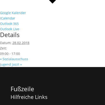
Google Kalender
iCalendar
Outlook 365
Outlook Live
Details
Datum:
28.02.2018
Zeit:
09:00 - 17:00
«
Sozialausschuss
Jugend Jazzt
»
Fußzeile
Hilfreiche Links