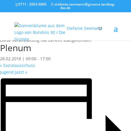
0711 - 2063 6800
stefanie.seemann@gruene.landtag-
bw.de
Stefanie Seemann
« Alle Veranstaltungen
Diese Veranstaltung hat bereits stattgefunden.
Plenum
28.02.2018 | 09:00
-
17:00
«
Sozialausschuss
Jugend Jazzt
»