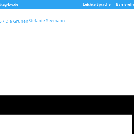
dtag-bw.de
Leichte Sprache
Barrierefr
Stefanie Seemann