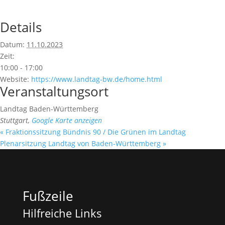
Details
Datum:
11.10.2023
Zeit:
10:00 - 17:00
Website:
https://www.landtag-bw.de/home.html
Veranstaltungsort
Landtag Baden-Württemberg
Stuttgart
,
Google Karte anzeigen
«
Fraktionssitzung Bündnis 90 / Die Grünen im Landtag
Plenarsitzung Landtag von Baden-Württemberg
»
Fußzeile
Hilfreiche Links