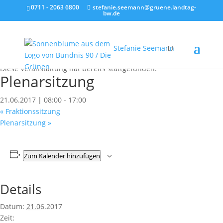
0711 - 2063 6800
stefanie.seemann@gruene.landtag-
bw.de
Stefanie Seemann
« Alle Veranstaltungen
Diese Veranstaltung hat bereits stattgefunden.
Plenarsitzung
21.06.2017 | 08:00
-
17:00
«
Fraktionssitzung
Plenarsitzung
»
Zum Kalender hinzufügen
Details
Datum:
21.06.2017
Zeit: