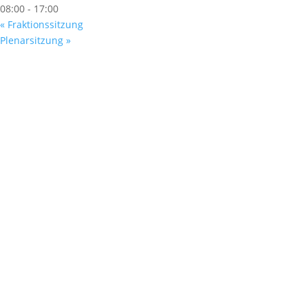
08:00 - 17:00
«
Fraktionssitzung
Plenarsitzung
»
Fußzeile
Hilfreiche Links
Kontakt
Ihr Kontakt zu mir
Mitglied werden
Newsletter