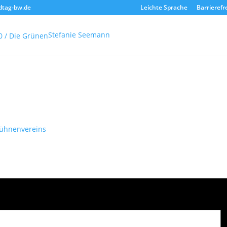
dtag-bw.de
Leichte Sprache
Barrierefr
Stefanie Seemann
ühnenvereins