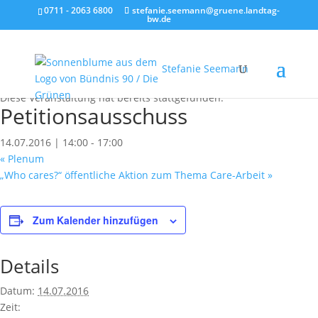
0711 - 2063 6800
stefanie.seemann@gruene.landtag-
bw.de
Stefanie Seemann
« Alle Veranstaltungen
Diese Veranstaltung hat bereits stattgefunden.
Petitionsausschuss
14.07.2016 | 14:00
-
17:00
«
Plenum
„Who cares?“ öffentliche Aktion zum Thema Care-Arbeit
»
Zum Kalender hinzufügen
Details
Datum:
14.07.2016
Zeit: