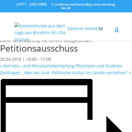
0711 - 2063 6800
stefanie.seemann@gruene.landtag-
bw.de
Stefanie Seemann
« Alle Veranstaltungen
Diese Veranstaltung hat bereits stattgefunden.
Petitionsausschuss
26.04.2018 | 14:00
-
17:00
«
Betriebs- und Personalräteempfang Pforzheim und Enzkreis
Zeitfragen: „Wer wir sind -Politische Kultur im Ländle verstehen“
»