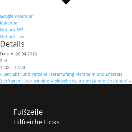
Google Kalender
iCalendar
Outlook 365
Outlook Live
Details
Datum:
26.04.2018
Zeit:
14:00 - 17:00
«
Betriebs- und Personalräteempfang Pforzheim und Enzkreis
Zeitfragen: „Wer wir sind -Politische Kultur im Ländle verstehen“
»
Fußzeile
Hilfreiche Links