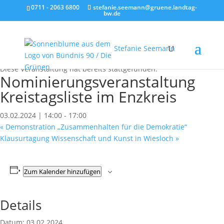
0711 - 2063 6800
stefanie.seemann@gruene.landtag-
bw.de
Stefanie Seemann
« Alle Veranstaltungen
Diese Veranstaltung hat bereits stattgefunden.
Nominierungsveranstaltung
Kreistagsliste im Enzkreis
03.02.2024 | 14:00
-
17:00
«
Demonstration „Zusammenhalten für die Demokratie“
Klausurtagung Wissenschaft und Kunst in Wiesloch
»
Zum Kalender hinzufügen
Details
Datum:
03.02.2024