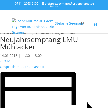
0711 - 2063 6800
stefanie.seemann@gruene.landtag-
bw.de
Stefanie Seemann
« Alle Veranstaltungen
Diese Veranstaltung hat bereits stattgefunden.
Neujahrsempfang LMU
Mühlacker
14.01.2018 | 11:30
-
13:00
«
KMV
Gespräch mit Schulklasse
»