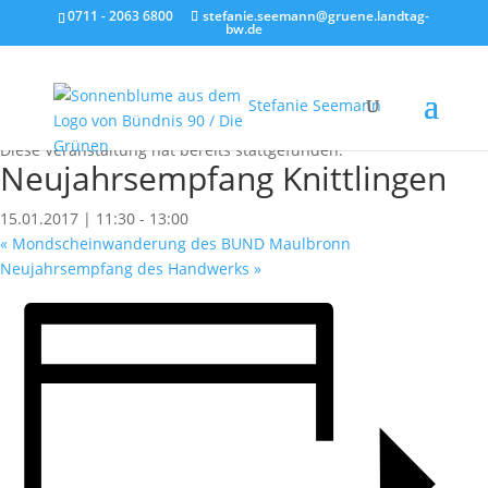
0711 - 2063 6800
stefanie.seemann@gruene.landtag-
bw.de
Stefanie Seemann
« Alle Veranstaltungen
Diese Veranstaltung hat bereits stattgefunden.
Neujahrsempfang Knittlingen
15.01.2017 | 11:30
-
13:00
«
Mondscheinwanderung des BUND Maulbronn
Neujahrsempfang des Handwerks
»