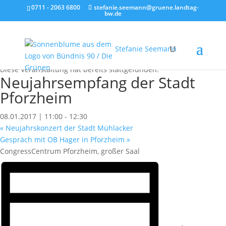
0711 - 2063 6800
stefanie.seemann@gruene.landtag-
bw.de
Stefanie Seemann
« Alle Veranstaltungen
Diese Veranstaltung hat bereits stattgefunden.
Neujahrsempfang der Stadt
Pforzheim
08.01.2017 | 11:00
-
12:30
«
Neujahrskonzert der Stadt Mühlacker
Gespräch mit OB Hager in Pforzheim
»
CongressCentrum Pforzheim, großer Saal