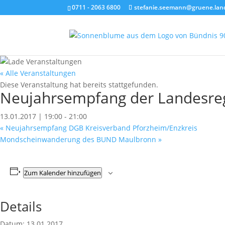
0711 - 2063 6800
stefanie.seemann@gruene.lan
« Alle Veranstaltungen
Diese Veranstaltung hat bereits stattgefunden.
Neujahrsempfang der Landesre
13.01.2017 | 19:00
-
21:00
«
Neujahrsempfang DGB Kreisverband Pforzheim/Enzkreis
Mondscheinwanderung des BUND Maulbronn
»
Zum Kalender hinzufügen
Details
Datum:
13.01.2017