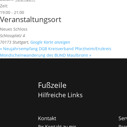
Zeit:
19:00 - 21:00
Veranstaltungsort
Neues Schloss
Schlossplatz 4
70173 Stuttgart
,
Google Karte anzeigen
«
Neujahrsempfang DGB Kreisverband Pforzheim/Enzkreis
Mondscheinwanderung des BUND Maulbronn
»
Fußzeile
Hilfreiche Links
Kontakt
Ser
Ihr Kontakt zu mir
Pre