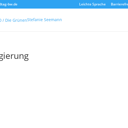
dtag-bw.de
Leichte Sprache
Barrierefr
Stefanie Seemann
gierung