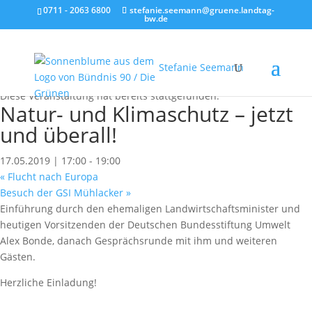
0711 - 2063 6800
stefanie.seemann@gruene.landtag-
bw.de
Stefanie Seemann
« Alle Veranstaltungen
Diese Veranstaltung hat bereits stattgefunden.
Natur- und Klimaschutz – jetzt
und überall!
17.05.2019 | 17:00
-
19:00
«
Flucht nach Europa
Besuch der GSI Mühlacker
»
Einführung durch den ehemaligen Landwirtschaftsminister und
heutigen Vorsitzenden der Deutschen Bundesstiftung Umwelt
Alex Bonde, danach Gesprächsrunde mit ihm und weiteren
Gästen.
Herzliche Einladung!