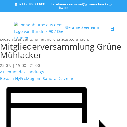
0711 - 2063 6800
stefanie.seemann@gruene.landtag-
bw.de
Stefanie Seemann
« Alle Veranstaltungen
Diese Veranstaltung hat bereits stattgefunden.
Mitgliederversammlung Grüne
Mühlacker
23.07. | 19:00
-
21:00
«
Plenum des Landtags
Besuch HyProMag mit Sandra Detzer
»