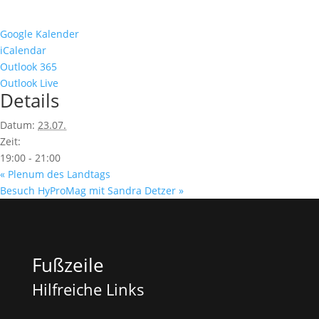
Google Kalender
iCalendar
Outlook 365
Outlook Live
Details
Datum:
23.07.
Zeit:
19:00 - 21:00
«
Plenum des Landtags
Besuch HyProMag mit Sandra Detzer
»
Fußzeile
Hilfreiche Links