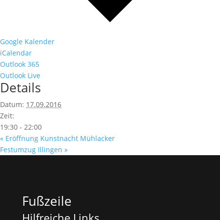
Google Kalender
iCalendar
Outlook 365
Outlook Live
Details
Datum:
17.09.2016
Zeit:
19:30 - 22:00
«
Eröffnung Kunstnacht Mühlacker
Festumzug Illingen
»
Fußzeile
Hilfreiche Links