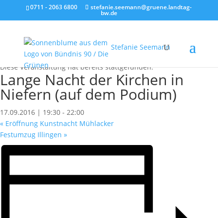
0711 - 2063 6800
stefanie.seemann@gruene.landtag-
bw.de
Stefanie Seemann
« Alle Veranstaltungen
Diese Veranstaltung hat bereits stattgefunden.
Lange Nacht der Kirchen in
Niefern (auf dem Podium)
17.09.2016 | 19:30
-
22:00
«
Eröffnung Kunstnacht Mühlacker
Festumzug Illingen
»