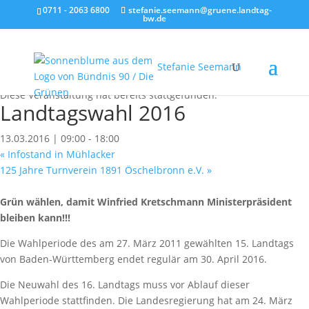
0711 - 2063 6800
stefanie.seemann@gruene.landtag-
bw.de
Stefanie Seemann
« Alle Veranstaltungen
Diese Veranstaltung hat bereits stattgefunden.
Landtagswahl 2016
13.03.2016 | 09:00
-
18:00
«
Infostand in Mühlacker
125 Jahre Turnverein 1891 Öschelbronn e.V.
»
Grün wählen, damit Winfried Kretschmann Ministerpräsident
bleiben kann!!!
Die Wahlperiode des am 27. März 2011 gewählten 15. Landtags
von Baden-Württemberg endet regulär am 30. April 2016.
Die Neuwahl des 16. Landtags muss vor Ablauf dieser
Wahlperiode stattfinden. Die Landesregierung hat am 24. März