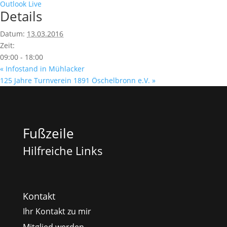
Outlook Live
Details
Datum:
13.03.2016
Zeit:
09:00 - 18:00
«
Infostand in Mühlacker
125 Jahre Turnverein 1891 Öschelbronn e.V.
»
Fußzeile
Hilfreiche Links
Kontakt
Ihr Kontakt zu mir
Mitglied werden