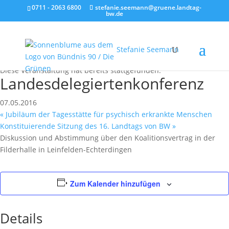
0711 - 2063 6800
stefanie.seemann@gruene.landtag-
bw.de
Stefanie Seemann
« Alle Veranstaltungen
Diese Veranstaltung hat bereits stattgefunden.
Landesdelegiertenkonferenz
07.05.2016
«
Jubiläum der Tagesstätte für psychisch erkrankte Menschen
Konstituierende Sitzung des 16. Landtags von BW
»
Diskussion und Abstimmung über den Koalitionsvertrag in der
Filderhalle in Leinfelden-Echterdingen
Zum Kalender hinzufügen
Details