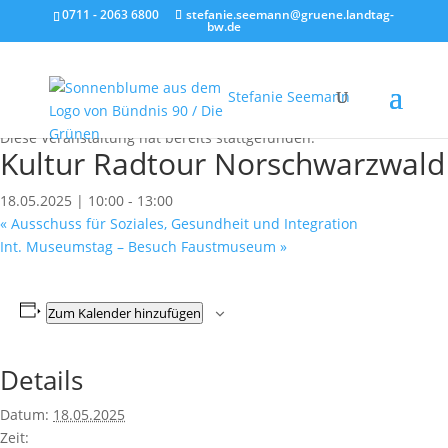
0711 - 2063 6800
stefanie.seemann@gruene.landtag-
bw.de
Stefanie Seemann
« Alle Veranstaltungen
Diese Veranstaltung hat bereits stattgefunden.
Kultur Radtour Norschwarzwald
18.05.2025 | 10:00
-
13:00
«
Ausschuss für Soziales, Gesundheit und Integration
Int. Museumstag – Besuch Faustmuseum
»
Zum Kalender hinzufügen
Details
Datum:
18.05.2025
Zeit: