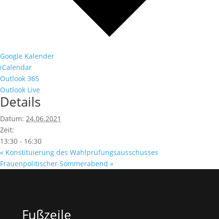
Google Kalender
iCalendar
Outlook 365
Outlook Live
Details
Datum:
24.06.2021
Zeit:
13:30 - 16:30
«
Konstituierung des Wahlprüfungsausschusses
Frauenpolitischer Sommerabend
»
Fußzeile