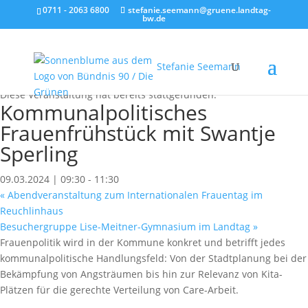
0711 - 2063 6800
stefanie.seemann@gruene.landtag-
bw.de
Stefanie Seemann
« Alle Veranstaltungen
Diese Veranstaltung hat bereits stattgefunden.
Kommunalpolitisches
Frauenfrühstück mit Swantje
Sperling
09.03.2024 | 09:30
-
11:30
«
Abendveranstaltung zum Internationalen Frauentag im
Reuchlinhaus
Besuchergruppe Lise-Meitner-Gymnasium im Landtag
»
Frauenpolitik wird in der Kommune konkret und betrifft jedes
kommunalpolitische Handlungsfeld: Von der Stadtplanung bei der
Bekämpfung von Angsträumen bis hin zur Relevanz von Kita-
Plätzen für die gerechte Verteilung von Care-Arbeit.