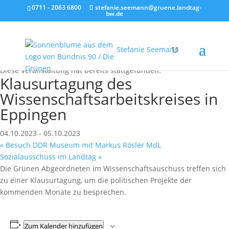
0711 - 2063 6800
stefanie.seemann@gruene.landtag-
bw.de
Stefanie Seemann
« Alle Veranstaltungen
Diese Veranstaltung hat bereits stattgefunden.
Klausurtagung des
Wissenschaftsarbeitskreises in
Eppingen
04.10.2023
-
05.10.2023
«
Besuch DDR Museum mit Markus Rösler MdL
Sozialausschuss im Landtag
»
Die Grünen Abgeordneten im Wissenschaftsauschuss treffen sich
zu einer Klausurtagung, um die politischen Projekte der
kommenden Monate zu besprechen.
Zum Kalender hinzufügen