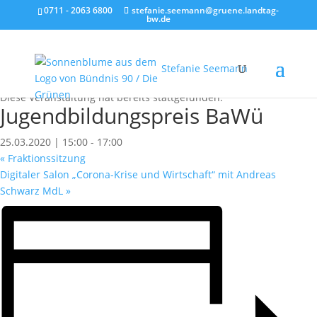
0711 - 2063 6800
stefanie.seemann@gruene.landtag-
bw.de
Stefanie Seemann
« Alle Veranstaltungen
Diese Veranstaltung hat bereits stattgefunden.
Jugendbildungspreis BaWü
25.03.2020 | 15:00
-
17:00
«
Fraktionssitzung
Digitaler Salon „Corona-Krise und Wirtschaft“ mit Andreas
Schwarz MdL
»