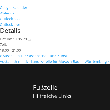
Google Kalender
iCalendar
Outlook 365
Outlook Live
Details
Datum:
14.06.2023
Zeit:
18:00 - 21:00
«
Ausschuss für Wissenschaft und Kunst
Austausch mit der Landesstelle für Museen Baden-Württemberg
»
Fußzeile
Hilfreiche Links