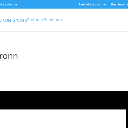
dtag-bw.de
Leichte Sprache
Barrierefr
Stefanie Seemann
bronn