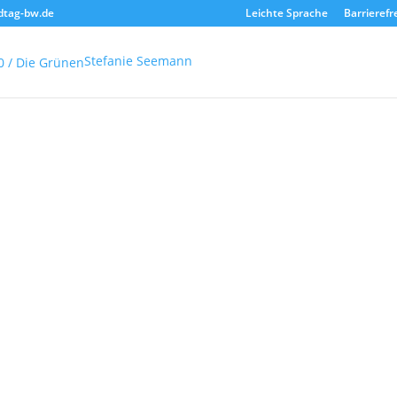
dtag-bw.de
Leichte Sprache
Barrierefr
Stefanie Seemann