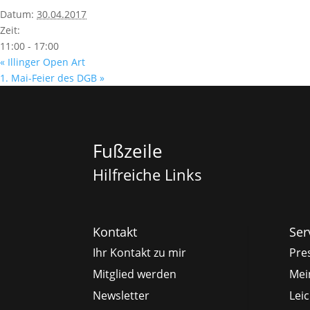
Datum:
30.04.2017
Zeit:
11:00 - 17:00
«
Illinger Open Art
1. Mai-Feier des DGB
»
Fußzeile
Hilfreiche Links
Kontakt
Ser
Ihr Kontakt zu mir
Pre
Mitglied werden
Mei
Newsletter
Lei