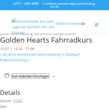
0711 - 2063 6800
stefanie.seemann@gruene.landtag-
bw.de
Stefanie Seemann
« Alle Veranstaltungen
Diese Veranstaltung hat bereits stattgefunden.
Golden Hearts Fahrradkurs
13.07. | 15:30
-
17:00
«
40 Jahre kommunale Gleichstellung in Stuttgart
Fraktionssitzung
»
Zum Kalender hinzufügen
Details
Datum:
13.07.
Zeit: