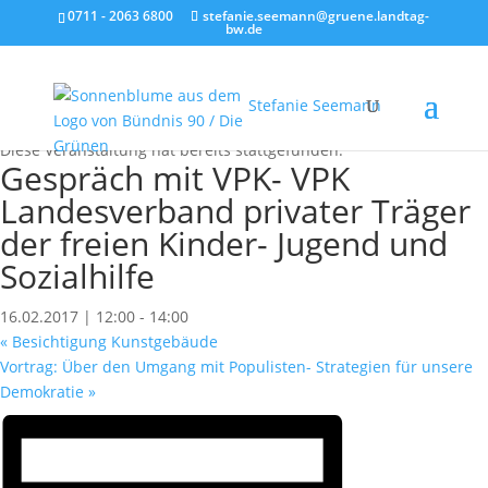
0711 - 2063 6800
stefanie.seemann@gruene.landtag-
bw.de
Stefanie Seemann
« Alle Veranstaltungen
Diese Veranstaltung hat bereits stattgefunden.
Gespräch mit VPK- VPK
Landesverband privater Träger
der freien Kinder- Jugend und
Sozialhilfe
16.02.2017 | 12:00
-
14:00
«
Besichtigung Kunstgebäude
Vortrag: Über den Umgang mit Populisten- Strategien für unsere
Demokratie
»