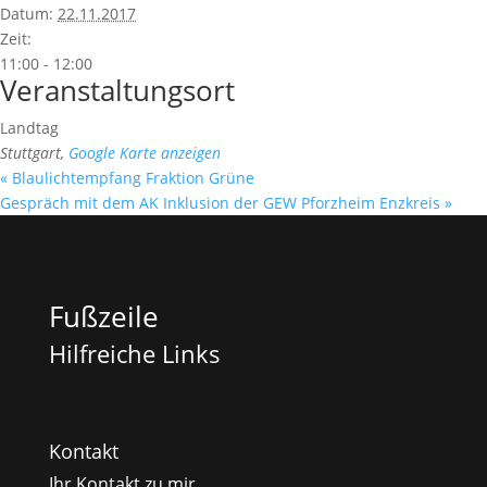
Datum:
22.11.2017
Zeit:
11:00 - 12:00
Veranstaltungsort
Landtag
Stuttgart
,
Google Karte anzeigen
«
Blaulichtempfang Fraktion Grüne
Gespräch mit dem AK Inklusion der GEW Pforzheim Enzkreis
»
Fußzeile
Hilfreiche Links
Kontakt
Ihr Kontakt zu mir