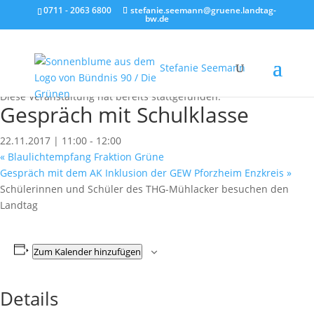
0711 - 2063 6800
stefanie.seemann@gruene.landtag-
bw.de
Stefanie Seemann
« Alle Veranstaltungen
Diese Veranstaltung hat bereits stattgefunden.
Gespräch mit Schulklasse
22.11.2017 | 11:00
-
12:00
«
Blaulichtempfang Fraktion Grüne
Gespräch mit dem AK Inklusion der GEW Pforzheim Enzkreis
»
Schülerinnen und Schüler des THG-Mühlacker besuchen den
Landtag
Zum Kalender hinzufügen
Details