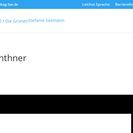
dtag-bw.de
Leichte Sprache
Barrierefr
Stefanie Seemann
nthner