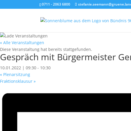
0711 - 2063 6800
stefanie.seemann@gruene.lan
« Alle Veranstaltungen
Diese Veranstaltung hat bereits stattgefunden.
Gespräch mit Bürgermeister Ge
10.01.2022 | 09:30
-
10:30
«
Plenarsitzung
Fraktionsklausur
»