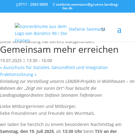
0711 - 2063 6800
stefanie.seemann@gruene.landtag-
bw.de
Stefanie Seemann
« Alle Veranstaltungen
Diese Veranstaltung hat bereits stattgefunden.
Gemeinsam mehr erreichen
19.07.2025 | 13:30
-
16:00
«
Ausschuss für Soziales, Gesundheit und Integration
Fraktionssitzung
»
Einladung zur Vorstellung unseres LEADER-Projekts in Mühlhausen – Im
Rahmen der „Zeigt mir euren Ort“-Tour besucht die
Landtagsabgeordneten Stefanie Seemann Tiefenbronn
Liebe Mitbürgerinnen und Mitbürger,
liebe Freundinnen und Freunde des Würmtals,
wir laden Sie herzlich zu einem besonderen Nachmittag am
Samstag, den 19. Juli 2025
, ab
13:30 Uhr
beim
TSV an der