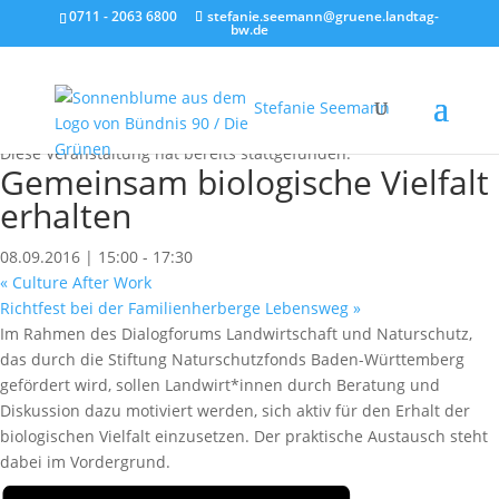
0711 - 2063 6800
stefanie.seemann@gruene.landtag-
bw.de
Stefanie Seemann
« Alle Veranstaltungen
Diese Veranstaltung hat bereits stattgefunden.
Gemeinsam biologische Vielfalt
erhalten
08.09.2016 | 15:00
-
17:30
«
Culture After Work
Richtfest bei der Familienherberge Lebensweg
»
Im Rahmen des Dialogforums Landwirtschaft und Naturschutz,
das durch die Stiftung Naturschutzfonds Baden-Württemberg
gefördert wird, sollen Landwirt*innen durch Beratung und
Diskussion dazu motiviert werden, sich aktiv für den Erhalt der
biologischen Vielfalt einzusetzen. Der praktische Austausch steht
dabei im Vordergrund.