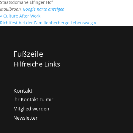
Staatsdomäne Elfinger Hof
Maulbronn
,
Google Karte anzeigen
«
Culture After Work
Richtfest bei der Familienherberge Lebensweg
»
Fußzeile
Hilfreiche Links
Kontakt
Ihr Kontakt zu mir
Mitglied werden
Newsletter