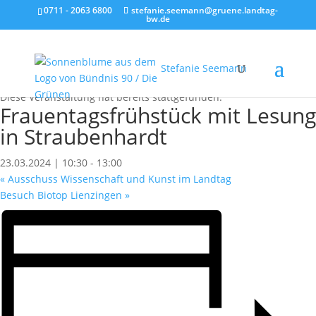
0711 - 2063 6800
stefanie.seemann@gruene.landtag-
bw.de
Stefanie Seemann
« Alle Veranstaltungen
Diese Veranstaltung hat bereits stattgefunden.
Frauentagsfrühstück mit Lesung
in Straubenhardt
23.03.2024 | 10:30
-
13:00
«
Ausschuss Wissenschaft und Kunst im Landtag
Besuch Biotop Lienzingen
»