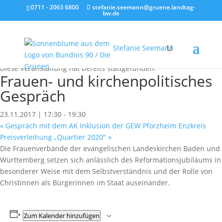
0711 - 2063 6800
stefanie.seemann@gruene.landtag-
bw.de
Stefanie Seemann
« Alle Veranstaltungen
Diese Veranstaltung hat bereits stattgefunden.
Frauen- und kirchenpolitisches
Gespräch
23.11.2017 | 17:30
-
19:30
«
Gespräch mit dem AK Inklusion der GEW Pforzheim Enzkreis
Preisverleihung „Quartier 2020″
»
Die Frauenverbände der evangelischen Landeskirchen Baden und
Württemberg setzen sich anlässlich des Reformationsjubiläums in
besonderer Weise mit dem Selbstverständnis und der Rolle von
Christinnen als Bürgerinnen im Staat auseinander.
Zum Kalender hinzufügen