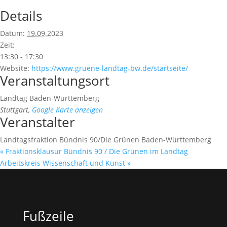
Details
Datum:
19.09.2023
Zeit:
13:30 - 17:30
Website:
https://www.gruene-landtag-bw.de/startseite/
Veranstaltungsort
Landtag Baden-Württemberg
Stuttgart
,
Google Karte anzeigen
Veranstalter
Landtagsfraktion Bündnis 90/Die Grünen Baden-Württemberg
«
Fraktionsklausur Bündnis 90 / Die Grünen im Landtag
Arbeitskreis Wissenschaft und Kunst
»
Fußzeile