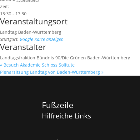
Zeit:
13:30 - 17:30
Veranstaltungsort
Landtag Baden-Württemberg
Stuttgart
,
Google Karte anzeigen
Veranstalter
Landtagsfraktion Bündnis 90/Die Grünen Baden-Württemberg
«
Besuch Akademie Schloss Solitute
Plenarsitzung Landtag von Baden-Württemberg
»
Fußzeile
Hilfreiche Links