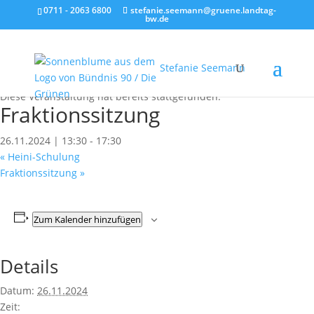
0711 - 2063 6800
stefanie.seemann@gruene.landtag-
bw.de
Stefanie Seemann
« Alle Veranstaltungen
Diese Veranstaltung hat bereits stattgefunden.
Fraktionssitzung
26.11.2024 | 13:30
-
17:30
«
Heini-Schulung
Fraktionssitzung
»
Zum Kalender hinzufügen
Details
Datum:
26.11.2024
Zeit: