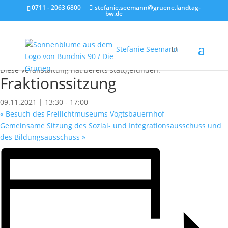
0711 - 2063 6800
stefanie.seemann@gruene.landtag-
bw.de
Stefanie Seemann
« Alle Veranstaltungen
Diese Veranstaltung hat bereits stattgefunden.
Fraktionssitzung
09.11.2021 | 13:30
-
17:00
«
Besuch des Freilichtmuseums Vogtsbauernhof
Gemeinsame Sitzung des Sozial- und Integrationsausschuss und
des Bildungsausschuss
»