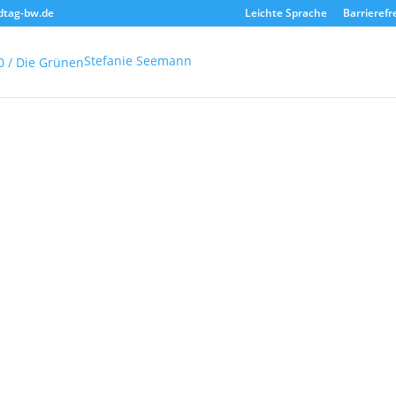
dtag-bw.de
Leichte Sprache
Barrierefr
Stefanie Seemann