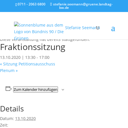
0711 - 2063 6800
stefanie.seemann@gruene.landtag-
bw.de
Stefanie Seemann
« Alle Veranstaltungen
Diese Veranstaltung hat bereits stattgefunden.
Fraktionssitzung
13.10.2020 | 13:30
-
17:00
«
Sitzung Petitionsausschuss
Plenum
»
Zum Kalender hinzufügen
Details
Datum:
13.10.2020
Zeit: